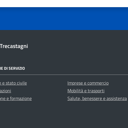
1 stelle su 5
uta 2 stelle su 5
Valuta 3 stelle su 5
Valuta 4 stelle su 5
Valuta 5 stelle su 5
Trecastagni
E DI SERVIZIO
 e stato civile
Imprese e commercio
azioni
Mobilità e trasporti
one e formazione
Salute, benessere e assistenza