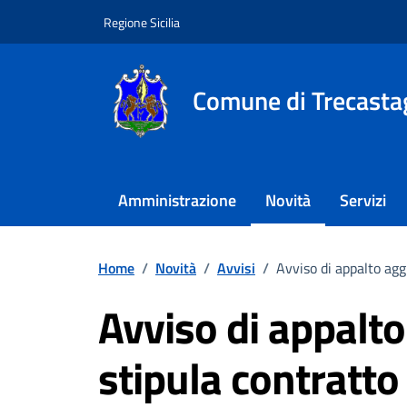
Vai ai contenuti
Vai al footer
Regione Sicilia
Comune di Trecasta
Amministrazione
Novità
Servizi
Home
/
Novità
/
Avvisi
/
Avviso di appalto agg
Avviso di appalto
stipula contratto