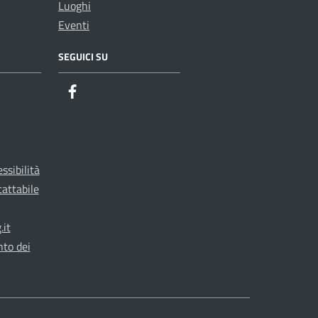
Luoghi
Eventi
SEGUICI SU
ssibilità
tattabile
it
nto dei