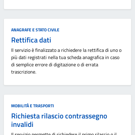
Categoria:
ANAGRAFE E STATO CIVILE
Rettifica dati
Il servizio è finalizzato a richiedere la rettifica di uno o
più dati registrati nella tua scheda anagrafica in caso
di semplice errore di digitazione o di errata
trascrizione.
Categoria:
MOBILITÀ E TRASPORTI
Richiesta rilascio contrassegno
invalidi
Il servizio permette di richiedere il primo rilascio o il