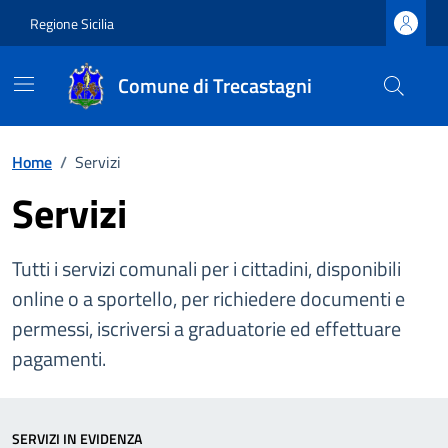
Vai ai contenuti
Vai al footer
Regione Sicilia
Comune di Trecastagni
Home
/
Servizi
Servizi
Tutti i servizi comunali per i cittadini, disponibili
online o a sportello, per richiedere documenti e
permessi, iscriversi a graduatorie ed effettuare
pagamenti.
SERVIZI IN EVIDENZA