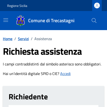
Vai ai contenuti
Vai al footer
Regione Sicilia
Comune di Trecastagni
Home
/
Servizi
/
Assistenza
Richiesta assistenza
I campi contraddistinti dal simbolo asterisco sono obbligatori.
Hai un’identità digitale SPID o CIE?
Accedi
Richiedente