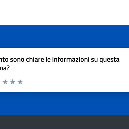
to sono chiare le informazioni su questa
na?
1 stelle su 5
uta 2 stelle su 5
Valuta 3 stelle su 5
Valuta 4 stelle su 5
Valuta 5 stelle su 5