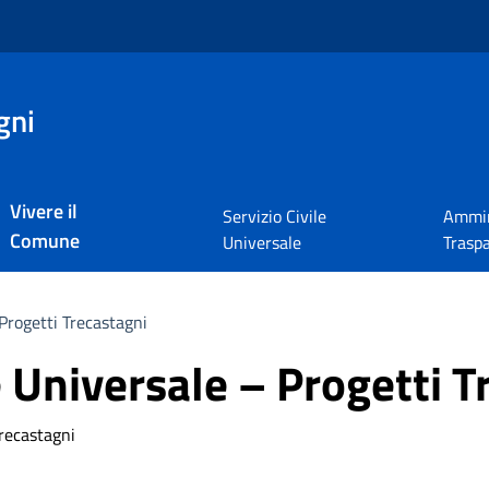
gni
Vivere il
Servizio Civile
Ammin
Comune
Universale
Trasp
 Progetti Trecastagni
e Universale – Progetti 
Trecastagni