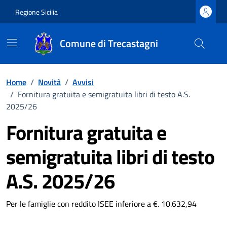
Vai ai contenuti
Vai al footer
Regione Sicilia
Comune di Trecastagni
Home
/
Novità
/
Avvisi
/
Fornitura gratuita e semigratuita libri di testo A.S.
2025/26
Fornitura gratuita e
semigratuita libri di testo
A.S. 2025/26
Dettagli della notizia
Per le famiglie con reddito ISEE inferiore a €. 10.632,94