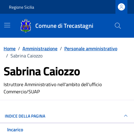
Vai ai contenuti
Vai al footer
Regione Sicilia
Comune di Trecastagni
Home
/
Amministrazione
/
Personale amministrativo
/
Sabrina Caiozzo
Sabrina Caiozzo
Dettagli della persona
Istruttore Amministrativo nell'ambito dell'ufficio
Commercio/SUAP
INDICE DELLA PAGINA
Incarico