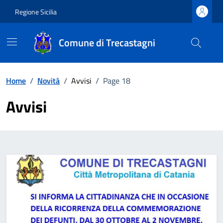
Vai ai contenuti
Vai al footer
Regione Sicilia
Comune di Trecastagni
Home
/
Novità
/
Avvisi
/
Page 18
Avvisi