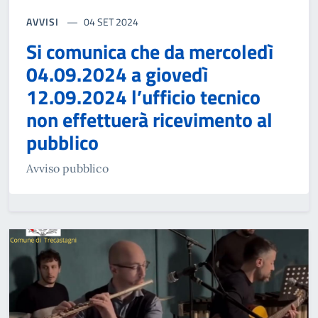
AVVISI
04 SET 2024
Si comunica che da mercoledì
04.09.2024 a giovedì
12.09.2024 l’ufficio tecnico
non effettuerà ricevimento al
pubblico
Avviso pubblico