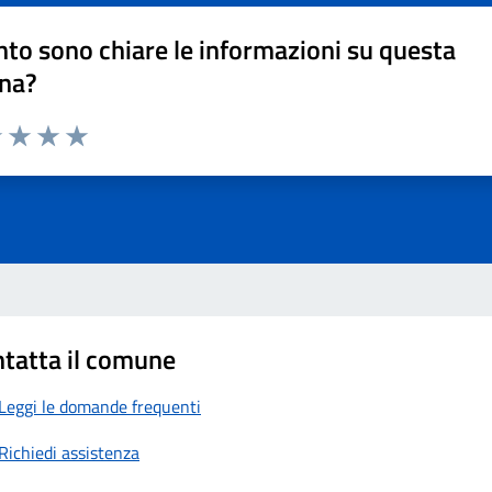
to sono chiare le informazioni su questa
na?
1 stelle su 5
uta 2 stelle su 5
Valuta 3 stelle su 5
Valuta 4 stelle su 5
Valuta 5 stelle su 5
tatta il comune
Leggi le domande frequenti
Richiedi assistenza