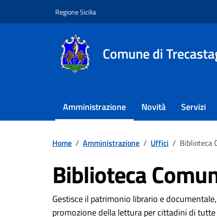
Vai ai contenuti
Vai al footer
Regione Sicilia
Comune di Trecasta
Amministrazione
Novità
Servizi
Home
/
Amministrazione
/
Uffici
/
Biblioteca
Biblioteca Comu
Dettagli Unità Orga
Gestisce il patrimonio librario e documentale,
promozione della lettura per cittadini di tutte 