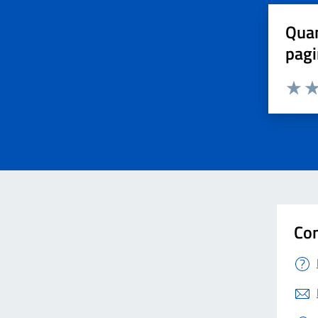
Quan
pagi
Valuta 
Val
Con