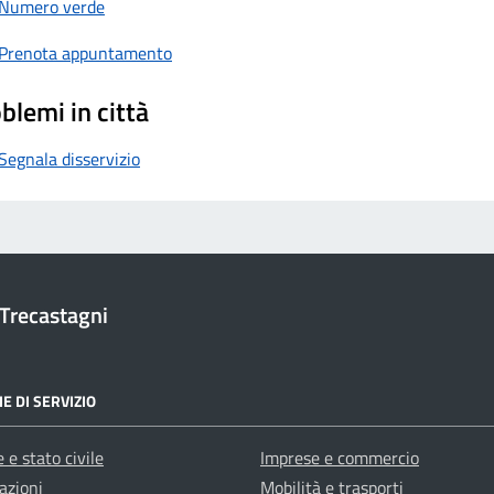
Numero verde
Prenota appuntamento
blemi in città
Segnala disservizio
Trecastagni
E DI SERVIZIO
 e stato civile
Imprese e commercio
azioni
Mobilità e trasporti