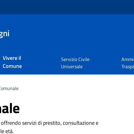
gni
Vivere il
Servizio Civile
Ammin
Comune
Universale
Trasp
 Comunale
nale
nizzativa
 offrendo servizi di prestito, consultazione e
le età.