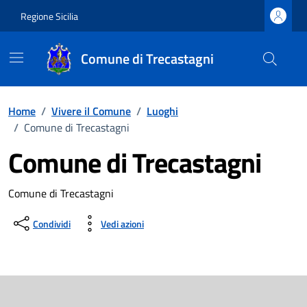
Vai ai contenuti
Vai al footer
Regione Sicilia
Comune di Trecastagni
Home
/
Vivere il Comune
/
Luoghi
/
Comune di Trecastagni
Comune di Trecastagni
Dettagli del luogo
Comune di Trecastagni
Condividi
Vedi azioni