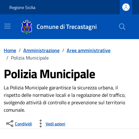
Vai ai contenuti
Vai al footer
Regione Sicilia
Comune di Trecastagni
Home
/
Amministrazione
/
Aree amministrative
/
Polizia Municipale
Polizia Municipale
Dettagli Unità Organizzativa
La Polizia Municipale garantisce la sicurezza urbana, il
rispetto delle normative locali e la regolazione del traffico,
svolgendo attività di controllo e prevenzione sul territorio
comunale.
Condividi
Vedi azioni