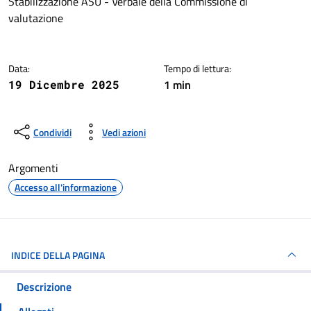
Dettagli della notizia
Stabilizzazione ASU - Verbale della Commissione di
valutazione
Data:
Tempo di lettura:
1 min
19 Dicembre 2025
Condividi
Vedi azioni
Argomenti
Accesso all'informazione
INDICE DELLA PAGINA
Descrizione