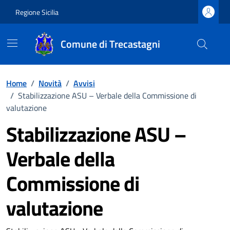
Vai ai contenuti
Vai al footer
Regione Sicilia
Comune di Trecastagni
Home
/
Novità
/
Avvisi
/
Stabilizzazione ASU – Verbale della Commissione di
valutazione
Stabilizzazione ASU –
Verbale della
Commissione di
valutazione