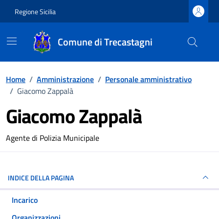
Vai ai contenuti
Vai al footer
Regione Sicilia
Comune di Trecastagni
Home
/
Amministrazione
/
Personale amministrativo
/
Giacomo Zappalà
Giacomo Zappalà
Dettagli della persona
Agente di Polizia Municipale
INDICE DELLA PAGINA
Incarico
Organizzazioni