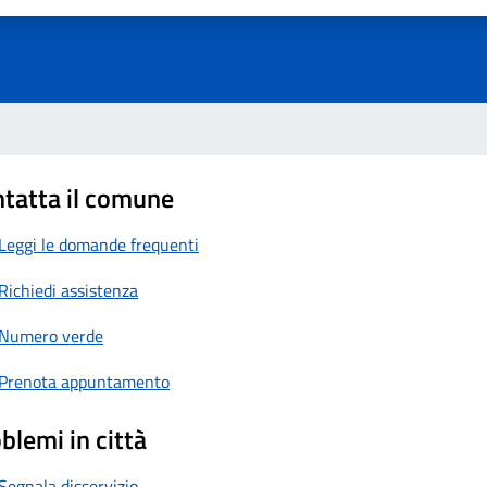
1 stelle su 5
uta 2 stelle su 5
Valuta 3 stelle su 5
Valuta 4 stelle su 5
Valuta 5 stelle su 5
tatta il comune
Leggi le domande frequenti
Richiedi assistenza
Numero verde
Prenota appuntamento
blemi in città
Segnala disservizio