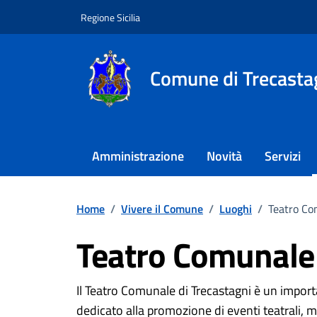
Vai ai contenuti
Vai al footer
Regione Sicilia
Comune di Trecasta
Amministrazione
Novità
Servizi
Home
/
Vivere il Comune
/
Luoghi
/
Teatro Co
Teatro Comunale
Dettagli del luogo
Il Teatro Comunale di Trecastagni è un import
dedicato alla promozione di eventi teatrali, mu